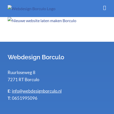
Ga
naar
inhoud
Webdesign Borculo
Ruurloseweg 8
7271 RT Borculo
E
:
info@webdesignborculo.nl
T
: 0651995096